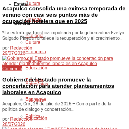
Cultura
Estatal
Acapulco consolida una exitosa temporada de
verano con casi seis puntos más de
Deporte
ocupación hotelera que en 2025
General
*La estrategia turística impulsada por la gobernadora Evelyn
Ecologia
Salgado Pineda fortalece la recuperación y el crecimiento...
Cultura
por
Redacción
Economia
29/07/2026
Deporte
Educación
Comercio
Gobierno del Estado promueve la
Ecologia
Entrevistas
concertación para atender planteamientos
laborales en Acapulco
Economia
Policiaca
Acapulco, Gro., 28 de julio de 2026.– Como parte de la
política de diálogo y concertación...
Política
Educación
por
Redacción
28/07/2026