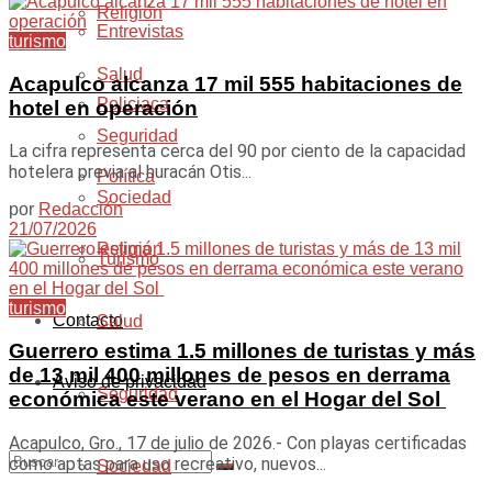
Religión
Entrevistas
turismo
Salud
Acapulco alcanza 17 mil 555 habitaciones de
Policiaca
hotel en operación
Seguridad
La cifra representa cerca del 90 por ciento de la capacidad
hotelera previa al huracán Otis...
Política
Sociedad
por
Redacción
21/07/2026
Religión
Turismo
turismo
Contacto
Salud
Guerrero estima 1.5 millones de turistas y más
de 13 mil 400 millones de pesos en derrama
Aviso de privacidad
Seguridad
económica este verano en el Hogar del Sol
Acapulco, Gro., 17 de julio de 2026.- Con playas certificadas
como aptas para uso recreativo, nuevos...
Sociedad