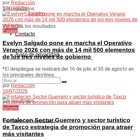
por
Redacción
17/07/2026
Sin resultados
Turismo
Ver todos los resultados
Estatal
Contacto
Evelyn Salgado pone en marcha el Operativo
Verano 2026 con más de 14 mil 500 elementos
Aviso de privacidad
de los tres niveles de gobierno
*El despliegue se realizará del 16 de julio al 30 de agosto en
los principales destinos...
por
Redacción
16/07/2026
Sin resultados
turismo
Fortalecen Sectur Guerrero y sector turístico
Ver todos los resultados
de Taxco estrategia de promoción para atraer
más visitantes