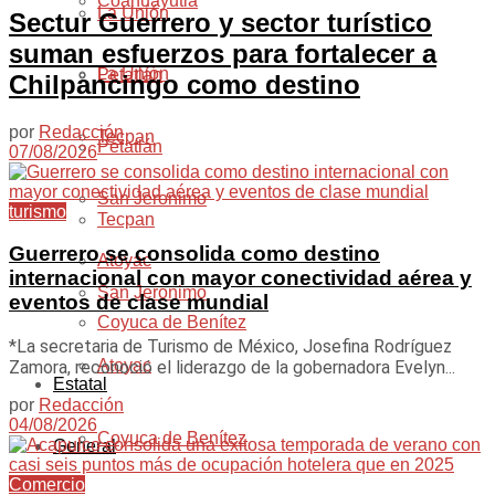
Coahuayutla
La Unión
Sectur Guerrero y sector turístico
suman esfuerzos para fortalecer a
La Unión
Petatlán
Chilpancingo como destino
por
Redacción
Tecpan
Petatlán
07/08/2026
San Jeronimo
turismo
Tecpan
Guerrero se consolida como destino
Atoyac
internacional con mayor conectividad aérea y
San Jeronimo
eventos de clase mundial
Coyuca de Benítez
*La secretaria de Turismo de México, Josefina Rodríguez
Atoyac
Zamora, reconoció el liderazgo de la gobernadora Evelyn...
Estatal
por
Redacción
04/08/2026
Coyuca de Benítez
General
Comercio